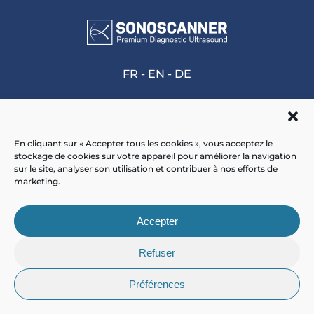
FR
-
EN
-
DE
En cliquant sur « Accepter tous les cookies », vous acceptez le
stockage de cookies sur votre appareil pour améliorer la navigation
Accueil
>
Formation Médecine du Sport |
sur le site, analyser son utilisation et contribuer à nos efforts de
Genou Douloureux | Sonoscanner
marketing.
Accepter
Refuser
Préférences
© 2025 - Sonoscanner -
Mentions Légales
-
CGV
-
Plan de site