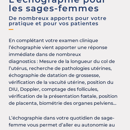
les sages-femmes
De nombreux apports pour votre
pratique et pour vos patientes
En complétant votre examen clinique
l’échographie vient apporter une réponse
immédiate dans de nombreux
diagnostics :
Mesure de la longueur du col de
l’utérus, r
echerche de pathologies utérines,
é
chographie de datation de grossesse,
vér
ification de la vacuité utérine, p
osition du
DIU,
Doppler, c
omptage des follicules,
vé
rification de la présentation fœtale, p
osition
de placenta, b
iométrie des organes pelviens…
L’échographie dans votre quotidien de sage-
femme vous permet d’aller eu autonomie au