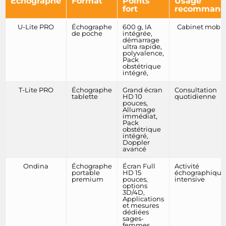
Echographe
Format
Points
Usage
fort
recommand
U-Lite PRO
Échographe
600 g, IA
Cabinet mobil
de poche
intégrée,
démarrage
ultra rapide,
polyvalence,
Pack
obstétrique
intégré,
T-Lite PRO
Échographe
Grand écran
Consultation
tablette
HD 10
quotidienne
pouces,
Allumage
immédiat,
Pack
obstétrique
intégré,
Doppler
avancé
Ondina
Échographe
Écran Full
Activité
portable
HD 15
échographique
premium
pouces,
intensive
options
3D/4D,
Applications
et mesures
dédiées
sages-
femmes