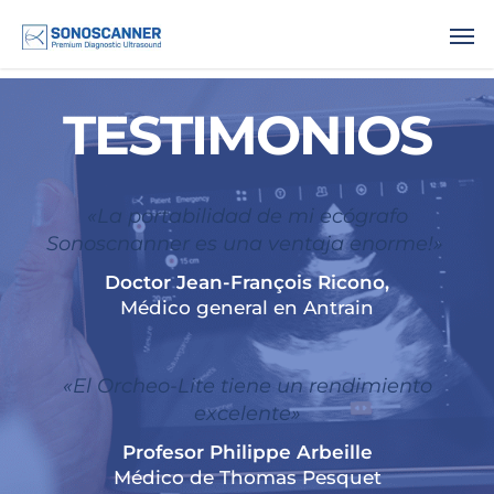
.
TESTIMONIOS
«La portabilidad de mi ecógrafo
Sonoscnanner es una ventaja enorme!»
Doctor Jean-François Ricono,
Médico general en Antrain
«El Orcheo-Lite tiene un rendimiento
excelente»
Profesor Philippe Arbeille
Médico de Thomas Pesquet